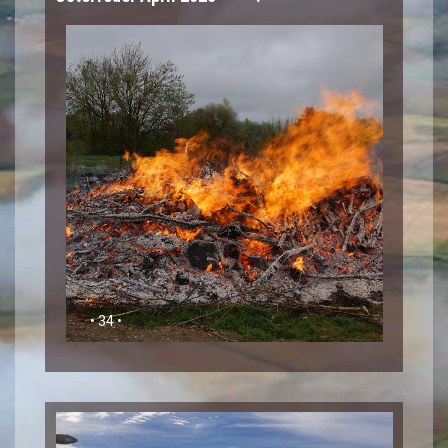
• 34 •