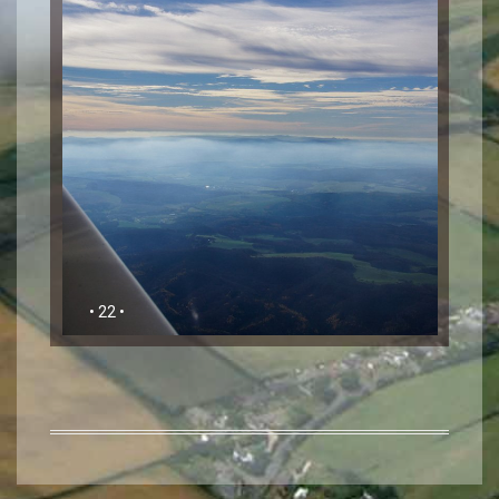
• 22 •