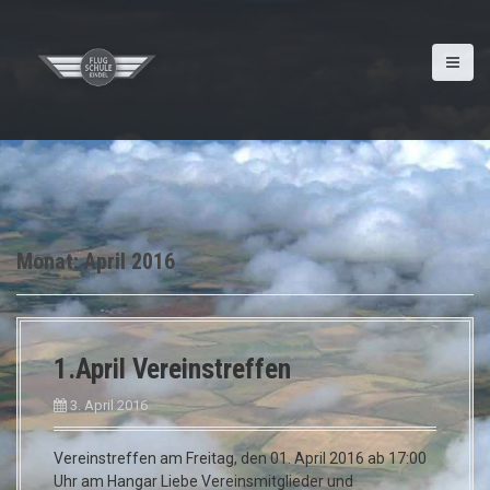
D
i
r
e
k
t
z
u
m
I
n
Monat:
April 2016
h
a
l
t
1.April Vereinstreffen
3. April 2016
Vereinstreffen am Freitag, den 01. April 2016 ab 17:00
Uhr am Hangar Liebe Vereinsmitglieder und