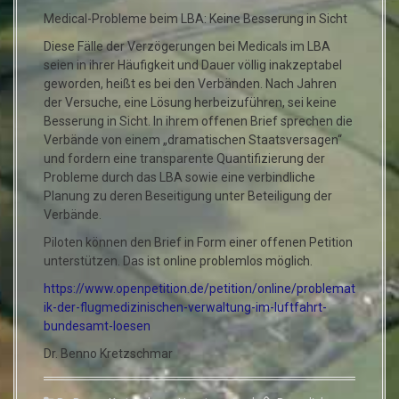
Medical-Probleme beim LBA: Keine Besserung in Sicht
Diese Fälle der Verzögerungen bei Medicals im LBA
seien in ihrer Häufigkeit und Dauer völlig inakzeptabel
geworden, heißt es bei den Verbänden. Nach Jahren
der Versuche, eine Lösung herbeizuführen, sei keine
Besserung in Sicht. In ihrem offenen Brief sprechen die
Verbände von einem „dramatischen Staatsversagen“
und fordern eine transparente Quantifizierung der
Probleme durch das LBA sowie eine verbindliche
Planung zu deren Beseitigung unter Beteiligung der
Verbände.
Piloten können den Brief in Form einer offenen Petition
unterstützen. Das ist online problemlos möglich.
https://www.openpetition.de/petition/online/problemat
ik-der-flugmedizinischen-verwaltung-im-luftfahrt-
bundesamt-loesen
Dr. Benno Kretzschmar