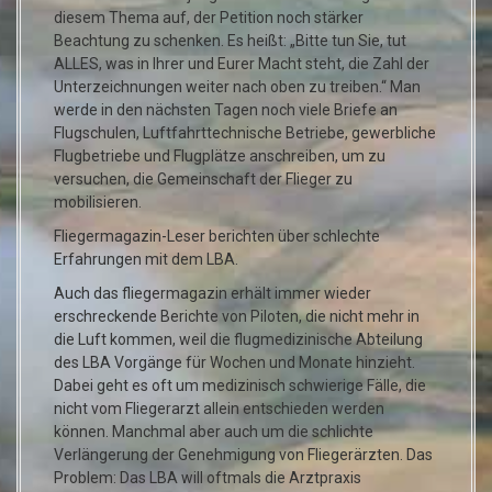
diesem Thema auf, der Petition noch stärker
Beachtung zu schenken. Es heißt: „Bitte tun Sie, tut
ALLES, was in Ihrer und Eurer Macht steht, die Zahl der
Unterzeichnungen weiter nach oben zu treiben.“ Man
werde in den nächsten Tagen noch viele Briefe an
Flugschulen, Luftfahrttechnische Betriebe, gewerbliche
Flugbetriebe und Flugplätze anschreiben, um zu
versuchen, die Gemeinschaft der Flieger zu
mobilisieren.
Fliegermagazin-Leser berichten über schlechte
Erfahrungen mit dem LBA.
Auch das fliegermagazin erhält immer wieder
erschreckende Berichte von Piloten, die nicht mehr in
die Luft kommen, weil die flugmedizinische Abteilung
des LBA Vorgänge für Wochen und Monate hinzieht.
Dabei geht es oft um medizinisch schwierige Fälle, die
nicht vom Fliegerarzt allein entschieden werden
können. Manchmal aber auch um die schlichte
Verlängerung der Genehmigung von Fliegerärzten. Das
Problem: Das LBA will oftmals die Arztpraxis