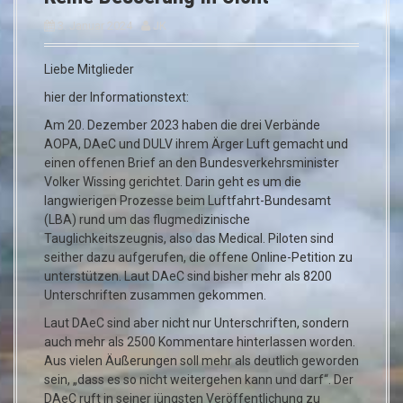
3. Januar 2024
JK
Liebe Mitglieder
hier der Informationstext:
Am 20. Dezember 2023 haben die drei Verbände
AOPA, DAeC und DULV ihrem Ärger Luft gemacht und
einen offenen Brief an den Bundesverkehrsminister
Volker Wissing gerichtet. Darin geht es um die
langwierigen Prozesse beim Luftfahrt-Bundesamt
(LBA) rund um das flugmedizinische
Tauglichkeitszeugnis, also das Medical. Piloten sind
seither dazu aufgerufen, die offene Online-Petition zu
unterstützen. Laut DAeC sind bisher mehr als 8200
Unterschriften zusammen gekommen.
Laut DAeC sind aber nicht nur Unterschriften, sondern
auch mehr als 2500 Kommentare hinterlassen worden.
Aus vielen Äußerungen soll mehr als deutlich geworden
sein, „dass es so nicht weitergehen kann und darf“. Der
DAeC ruft in seiner jüngsten Veröffentlichung zu