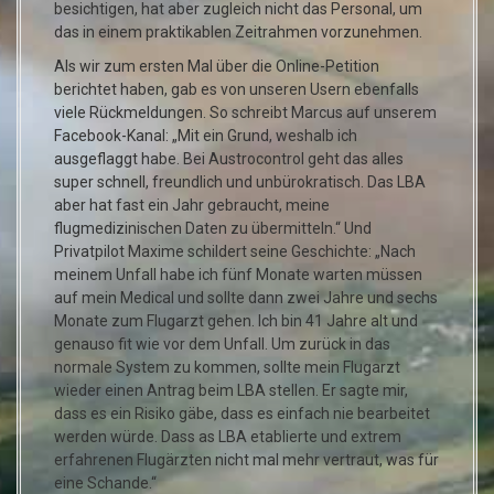
besichtigen, hat aber zugleich nicht das Personal, um
das in einem praktikablen Zeitrahmen vorzunehmen.
Als wir zum ersten Mal über die Online-Petition
berichtet haben, gab es von unseren Usern ebenfalls
viele Rückmeldungen. So schreibt Marcus auf unserem
Facebook-Kanal: „Mit ein Grund, weshalb ich
ausgeflaggt habe. Bei Austrocontrol geht das alles
super schnell, freundlich und unbürokratisch. Das LBA
aber hat fast ein Jahr gebraucht, meine
flugmedizinischen Daten zu übermitteln.“ Und
Privatpilot Maxime schildert seine Geschichte: „Nach
meinem Unfall habe ich fünf Monate warten müssen
auf mein Medical und sollte dann zwei Jahre und sechs
Monate zum Flugarzt gehen. Ich bin 41 Jahre alt und
genauso fit wie vor dem Unfall. Um zurück in das
normale System zu kommen, sollte mein Flugarzt
wieder einen Antrag beim LBA stellen. Er sagte mir,
dass es ein Risiko gäbe, dass es einfach nie bearbeitet
werden würde. Dass as LBA etablierte und extrem
erfahrenen Flugärzten nicht mal mehr vertraut, was für
eine Schande.“