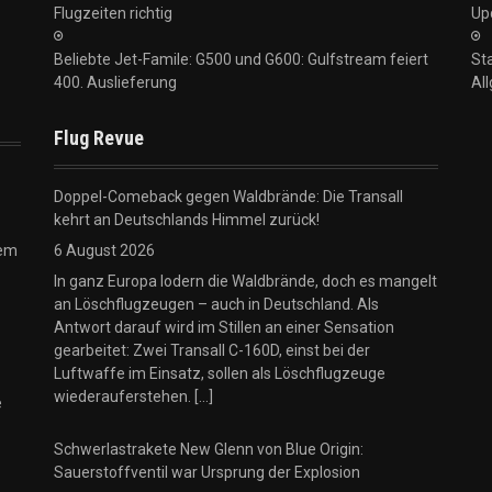
Flugzeiten richtig
Up
Beliebte Jet-Famile: G500 und G600: Gulfstream feiert
Sta
400. Auslieferung
Al
Flug Revue
Doppel-Comeback gegen Waldbrände: Die Transall
kehrt an Deutschlands Himmel zurück!
tem
6 August 2026
In ganz Europa lodern die Waldbrände, doch es mangelt
an Löschflugzeugen – auch in Deutschland. Als
Antwort darauf wird im Stillen an einer Sensation
gearbeitet: Zwei Transall C-160D, einst bei der
Luftwaffe im Einsatz, sollen als Löschflugzeuge
wiederauferstehen.
[...]
e
Schwerlastrakete New Glenn von Blue Origin:
Sauerstoffventil war Ursprung der Explosion