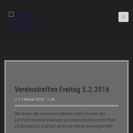
D
i
r
e
k
t
z
u
m
I
n
h
a
l
Vereinstreffen Freitag 5.2.2016
t
1. Februar 2016
JK
Wir laden alle Vereinsmitglieder und Freunde des
Luftfahrtvereins Eisenach zu unserem Monatstreffen
ein.Bratwurst und Bier wird wie immer bereitgestellt!